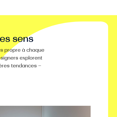
les sens
ers propre à chaque
esigners explorent
ières tendances –