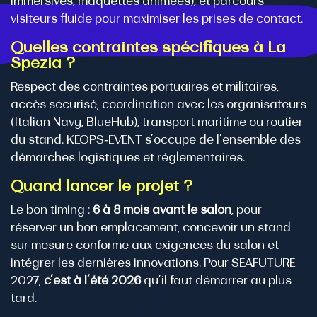
immersives, maquettes animées), et parcours
visiteurs fluide pour maximiser les prises de contact.
Quelles contraintes spécifiques à La
Spezia ?
Respect des contraintes portuaires et militaires,
accès sécurisé, coordination avec les organisateurs
(Italian Navy, BlueHub), transport maritime ou routier
du stand. KEOPS‑EVENT s’occupe de l’ensemble des
démarches logistiques et réglementaires.
Quand lancer le projet ?
Le bon timing :
6 à 8 mois avant le salon
, pour
réserver un bon emplacement, concevoir un stand
sur mesure conforme aux exigences du salon et
intégrer les dernières innovations. Pour SEAFUTURE
2027,
c’est à l’été 2026
qu’il faut démarrer au plus
tard.