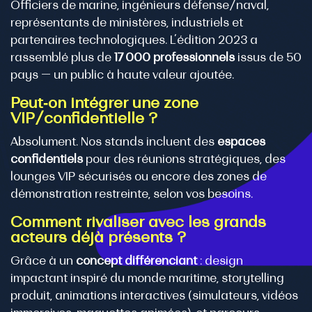
Officiers de marine, ingénieurs défense/naval,
représentants de ministères, industriels et
partenaires technologiques. L’édition 2023 a
rassemblé plus de
17 000 professionnels
issus de 50
pays — un public à haute valeur ajoutée.
Peut‑on intégrer une zone
VIP/confidentielle ?
Absolument. Nos stands incluent des
espaces
confidentiels
pour des réunions stratégiques, des
lounges VIP sécurisés ou encore des zones de
démonstration restreinte, selon vos besoins.
Comment rivaliser avec les grands
acteurs déjà présents ?
Grâce à un
concept différenciant
: design
impactant inspiré du monde maritime, storytelling
produit, animations interactives (simulateurs, vidéos