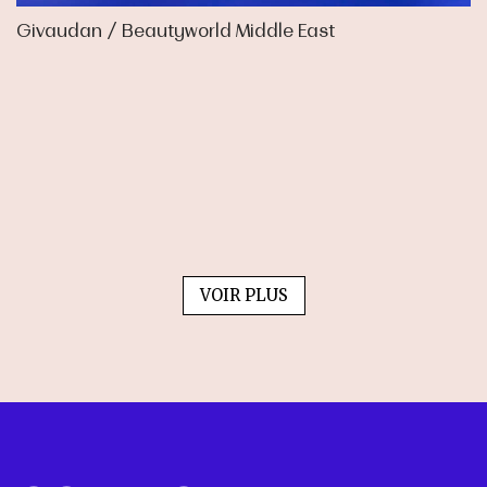
Givaudan / Beautyworld Middle East
VOIR PLUS
Mylan / Across France
Mercedes Benz / Solutrans
La compagnie fruitière / Fruit Logistica
Duclot - Wine Paris